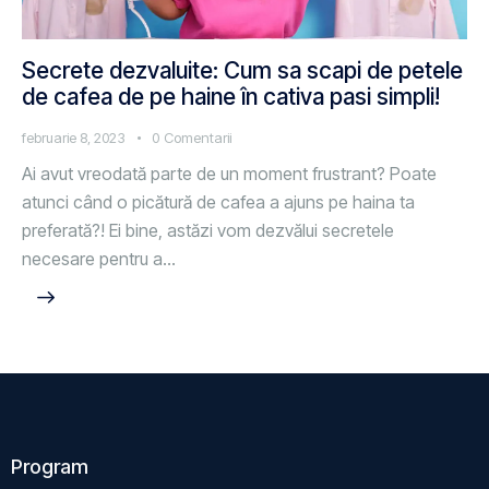
Secrete dezvaluite: Cum sa scapi de petele
de cafea de pe haine în cativa pasi simpli!
februarie 8, 2023
0
Comentarii
Ai avut vreodată parte de un moment frustrant? Poate
atunci când o picătură de cafea a ajuns pe haina ta
preferată?! Ei bine, astăzi vom dezvălui secretele
necesare pentru a…
Program