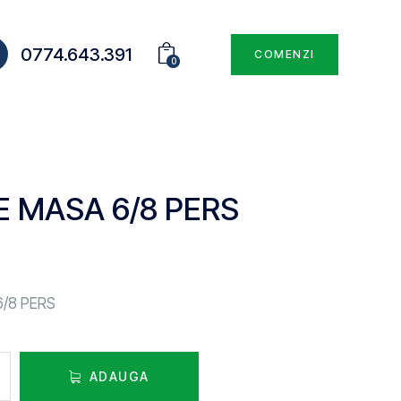
0774.643.391
COMENZI
0
E MASA 6/8 PERS
6/8 PERS
ADAUGA