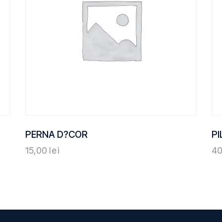
PERNA D?COR
PI
15,00
lei
4