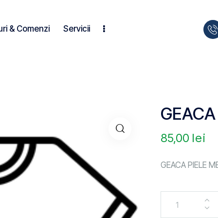
uri & Comenzi
Servicii
GEACA 
85,00
lei
GEACA PIELE M