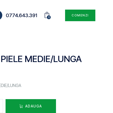
0774.643.391
COMENZI
0
PIELE MEDIE/LUNGA
EDIE/LUNGA
ADAUGA