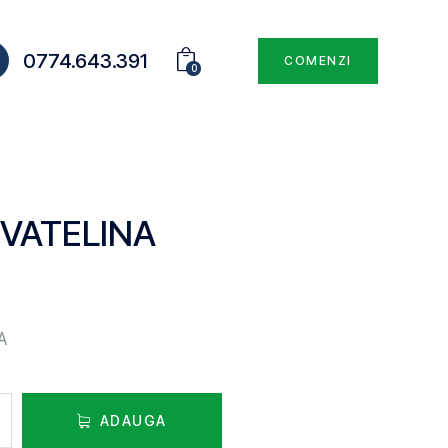
0774.643.391
COMENZI
0
VATELINA
A
ADAUGA