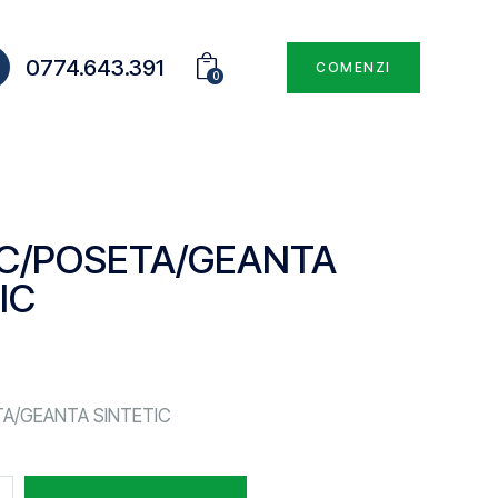
0774.643.391
COMENZI
0
C/POSETA/GEANTA
IC
A/GEANTA SINTETIC