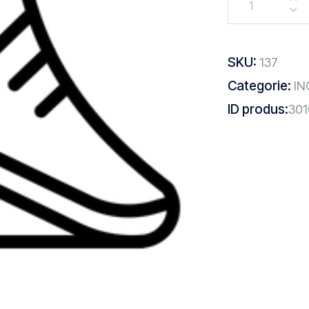
SKU:
137
Categorie:
IN
ID produs:
301