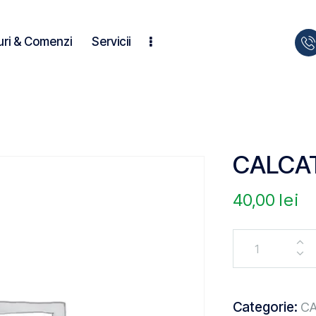
uri & Comenzi
Servicii
CALCA
40,00
lei
Categorie:
CA