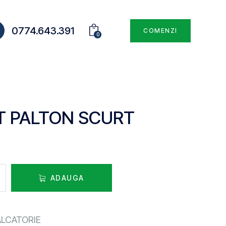
0774.643.391
COMENZI
0
T PALTON SCURT
ADAUGA
LCATORIE