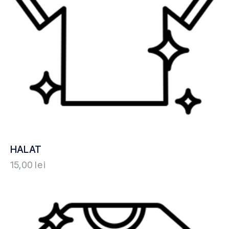
HALAT
15,00
lei