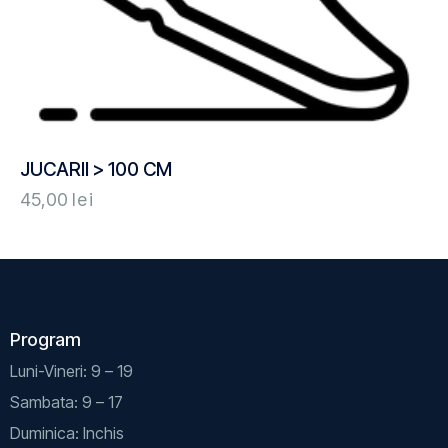
JUCARII > 100 CM
45,00
lei
Program
Luni-Vineri: 9 – 19
Sambata: 9 – 17
Duminica: Inchis