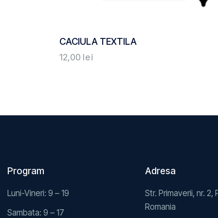
CACIULA TEXTILA
12,00
lei
Program
Adresa
Luni-Vineri: 9 – 19
Str. Primaverii, nr. 2, 
Romania
Sambata: 9 – 17