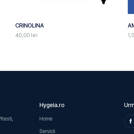
CRINOLINA
A
40,00
lei
1,
Hygeia.ro
Urm
Pitesti,
Home
Servicii