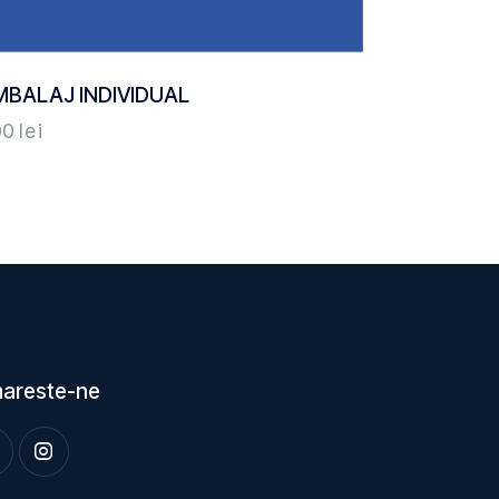
MBALAJ INDIVIDUAL
00
lei
areste-ne