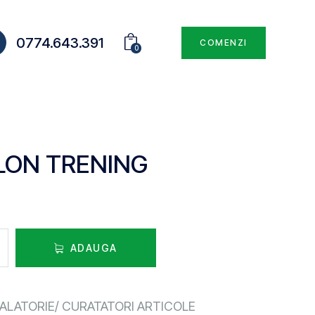
0774.643.391
COMENZI
0
LON TRENING
ADAUGA
ALATORIE/ CURATATORI ARTICOLE