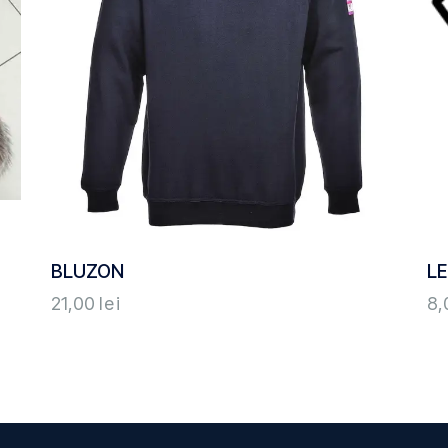
BLUZON
LE
21,00
lei
8