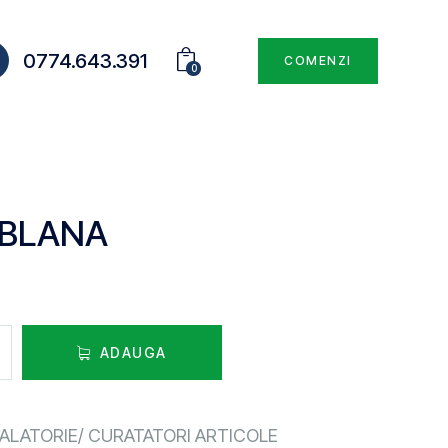
0774.643.391
COMENZI
0
 BLANA
ADAUGA
ALATORIE/ CURATATORI ARTICOLE