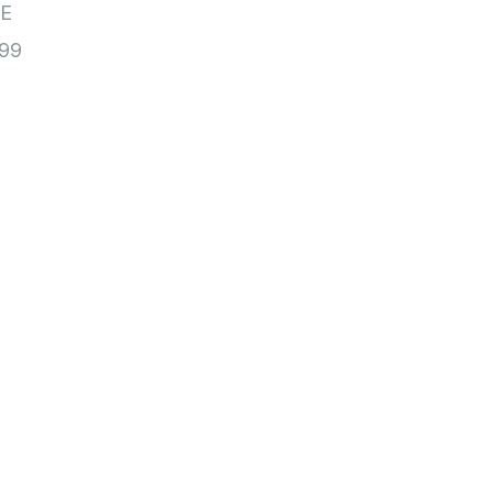
TE
99