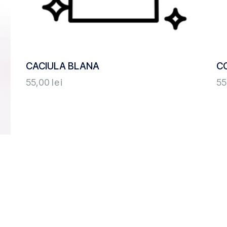
CACIULA BLANA
C
55,00
lei
55