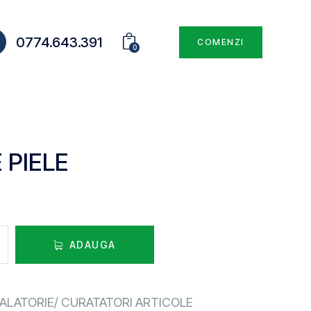
0774.643.391
COMENZI
0
 PIELE
ADAUGA
ALATORIE/ CURATATORI ARTICOLE